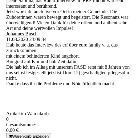
Liebe Sabrina, das Radio-Interview im ERF mit dir war sehr
interessant und berührend.
Jetzt warst du auch live vor Ort in meiner Gemeinde. Die
Zuhörerinnen waren bewegt und begeistert. Die Resonanz war
überwältigend! Vielen Dank für deine offene und authentische
Art und deine wertvollen Impulse!
Johannes Busch
11.03.2020
23:09:34
Hab heute das Interview des erf über eure family v. a. das
zurückkommen
mit einem behinderten Kind angehört.
Bin grad auf Kur und hab Zeit dafür.
Die hab ich im Alltag mit unserem FASD (erst mit 8 Jahren von
uns selbst festgestellt jetzt ist Domi12) geschädigten pflegesohn
nicht.
Danke dass ihr die Probleme und Nöte öffentlich macht.
Artikel im Warenkorb:
0
Gesamtsumme:
0,00 €
Warenkorb anzeigen