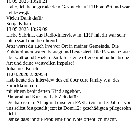
16.05.2025
13:28:21
Hallo, ich habe gerade dein Gespräch auf ERF gehört und war
tief bewegt.
Vielen Dank dafür
Sonja Kilian
13.05.2025
18:29:09
Liebe Sabrina, das Radio-Interview im ERF mit dir war sehr
interessant und berührend.
Jetzt warst du auch live vor Ort in meiner Gemeinde. Die
Zuhörerinnen waren bewegt und begeistert. Die Resonanz war
überwältigend! Vielen Dank für deine offene und authentische
Art und deine wertvollen Impulse!
Johannes Busch
11.03.2020
23:09:34
Hab heute das Interview des erf über eure family v. a. das
zurückkommen
mit einem behinderten Kind angehört.
Bin grad auf Kur und hab Zeit dafür.
Die hab ich im Alltag mit unserem FASD (erst mit 8 Jahren von
uns selbst festgestellt jetzt ist Domi12) geschädigten pflegesohn
nicht.
Danke dass ihr die Probleme und Nöte öffentlich macht.