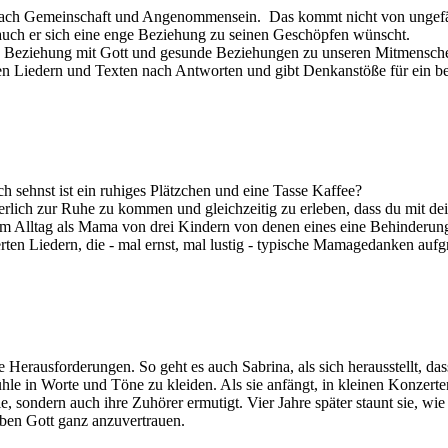
ach Gemeinschaft und Angenommensein. Das kommt nicht von ungefäh
l auch er sich eine enge Beziehung zu seinen Geschöpfen wünscht.
e Beziehung mit Gott und gesunde Beziehungen zu unseren Mitmensch
en Liedern und Texten nach Antworten und gibt Denkanstöße für ein b
ch sehnst ist ein ruhiges Plätzchen und eine Tasse Kaffee?
nerlich zur Ruhe zu kommen und gleichzeitig zu erleben, dass du mit d
hrem Alltag als Mama von drei Kindern von denen eines eine Behinderung
ten Liedern, die - mal ernst, mal lustig - typische Mamagedanken auf
erausforderungen. So geht es auch Sabrina, als sich herausstellt, dass 
hle in Worte und Töne zu kleiden. Als sie anfängt, in kleinen Konzerte
ie, sondern auch ihre Zuhörer ermutigt. Vier Jahre später staunt sie, wie 
ben Gott ganz anzuvertrauen.