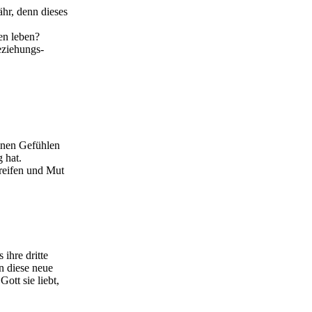
r, denn dieses
en leben?
eziehungs-
einen Gefühlen
 hat.
greifen und Mut
ihre dritte
n diese neue
Gott sie liebt,