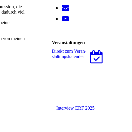
ression, die
 dadurch viel
meiner
en von meinen
Veranstaltungen
Direkt zum Ver­an­
stal­tungs­ka­len­der
Interview ERF 2025