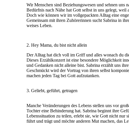
Wir Menschen sind Beziehungswesen und sehnen uns n
Bedürfnis nach Nähe hat Gott selbst in uns gelegt, wei
Doch wie können wir im vollgepackten Alltag eine eng
Gemeinsam mit ihren Zuhörerinnen sucht Sabrina in ihr
weises Leben.
2. Hey Mama, du bist nicht allein
Der Alltag hat dich voll im Griff und alles wonach du di
Dieses Erzählkonzert ist eine besondere Möglichkeit in
und Gedanken nicht alleine bist. Sabrina erzählt uns i
Geschmückt wird der Vortrag von ihren selbst komponier
machen jeden Tag bei Gott aufzutanken.
3. Geliebt, geführt, getragen
Manche Veränderungen des Lebens stellen uns vor große H
Tochter eine Behinderung hat. Sabrina beginnt ihre Gefü
Lebenssituation zu teilen, erlebt sie, wie Gott nicht nur s
führt und trägt und möchte anderen Mut machen, das Le